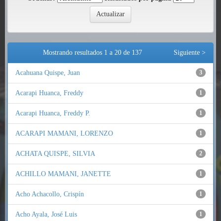
Mostrando resultados 1 a 20 de 137
Siguiente >
Acahuana Quispe, Juan
3
Acarapi Huanca, Freddy
1
Acarapi Huanca, Freddy P.
1
ACARAPI MAMANI, LORENZO
1
ACHATA QUISPE, SILVIA
2
ACHILLO MAMANI, JANETTE
1
Acho Achacollo, Crispín
1
Acho Ayala, José Luis
1