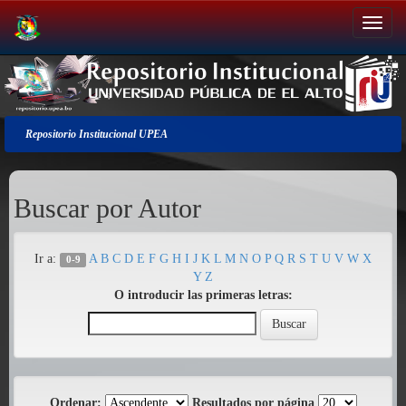
Salir
de
la
navegación
Repositorio Institucional UPEA
Buscar por Autor
Ir a:
A
B
C
D
E
F
G
H
I
J
K
L
M
N
O
P
Q
R
S
T
U
V
W
X
0-9
Y
Z
O introducir las primeras letras:
Ordenar:
Resultados por página