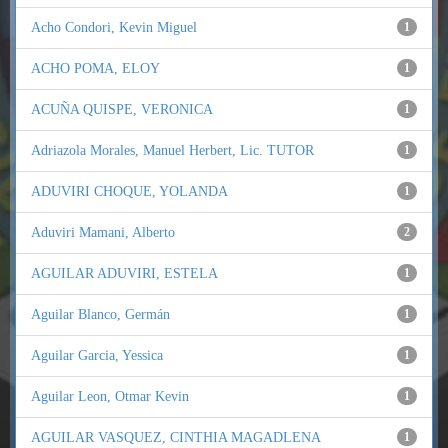
Acho Condori, Kevin Miguel
1
ACHO POMA, ELOY
1
ACUÑA QUISPE, VERONICA
1
Adriazola Morales, Manuel Herbert, Lic. TUTOR
1
ADUVIRI CHOQUE, YOLANDA
1
Aduviri Mamani, Alberto
2
AGUILAR ADUVIRI, ESTELA
1
Aguilar Blanco, Germán
1
Aguilar Garcia, Yessica
1
Aguilar Leon, Otmar Kevin
1
AGUILAR VASQUEZ, CINTHIA MAGADLENA
1