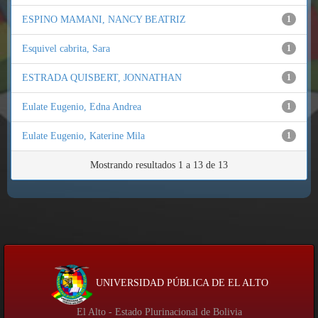
ESPINO MAMANI, NANCY BEATRIZ
1
Esquivel cabrita, Sara
1
ESTRADA QUISBERT, JONNATHAN
1
Eulate Eugenio, Edna Andrea
1
Eulate Eugenio, Katerine Mila
1
Mostrando resultados 1 a 13 de 13
UNIVERSIDAD PÚBLICA DE EL ALTO
El Alto - Estado Plurinacional de Bolivia