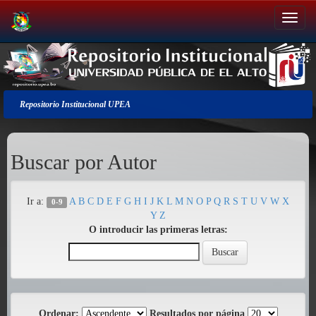
Salir
de
la
navegación
Repositorio Institucional UPEA
Buscar por Autor
Ir a:
A
B
C
D
E
F
G
H
I
J
K
L
M
N
O
P
Q
R
S
T
U
V
W
X
0-9
Y
Z
O introducir las primeras letras:
Ordenar:
Resultados por página