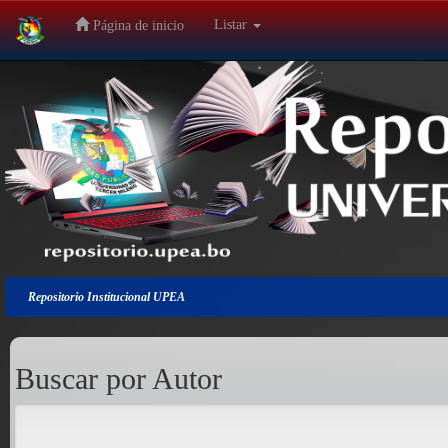
Listar
Página de inicio
Salir
de
la
navegación
Repositorio Institucional UPEA
Buscar por Autor