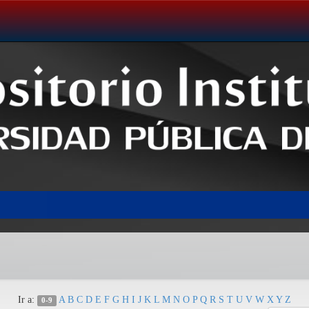
Ir a:
A
B
C
D
E
F
G
H
I
J
K
L
M
N
O
P
Q
R
S
T
U
V
W
X
Y
Z
0-9