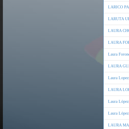
LARICO P
LARUTA UR
LAURA CH
LAURA FO
Laura Forond
LAURA GUA
Laura Lopez,
LAURA LO
Laura López,
Laura López,
LAURA MAM