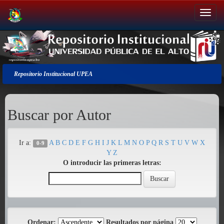
Salir
de
la
navegación
Repositorio Institucional UPEA
Buscar por Autor
Ir a:
A
B
C
D
E
F
G
H
I
J
K
L
M
N
O
P
Q
R
S
T
U
V
W
X
0-9
Y
Z
O introducir las primeras letras:
Ordenar:
Resultados por página