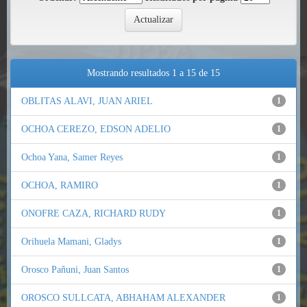
Mostrando resultados 1 a 15 de 15
OBLITAS ALAVI, JUAN ARIEL
1
OCHOA CEREZO, EDSON ADELIO
1
Ochoa Yana, Samer Reyes
1
OCHOA, RAMIRO
1
ONOFRE CAZA, RICHARD RUDY
1
Orihuela Mamani, Gladys
1
Orosco Pañuni, Juan Santos
1
OROSCO SULLCATA, ABHAHAM ALEXANDER
1