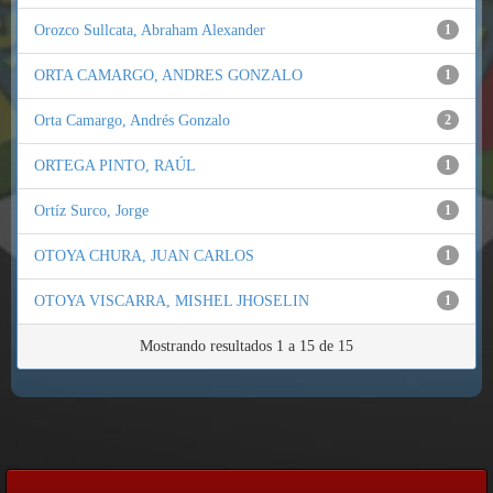
Orozco Sullcata, Abraham Alexander
1
ORTA CAMARGO, ANDRES GONZALO
1
Orta Camargo, Andrés Gonzalo
2
ORTEGA PINTO, RAÚL
1
Ortíz Surco, Jorge
1
OTOYA CHURA, JUAN CARLOS
1
OTOYA VISCARRA, MISHEL JHOSELIN
1
Mostrando resultados 1 a 15 de 15