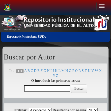
Salir
de
la
navegación
Repositorio Institucional UPEA
Buscar por Autor
Ir a:
A
B
C
D
E
F
G
H
I
J
K
L
M
N
O
P
Q
R
S
T
U
V
W
X
0-9
Y
Z
O introducir las primeras letras:
Ordenar:
Resultados por página