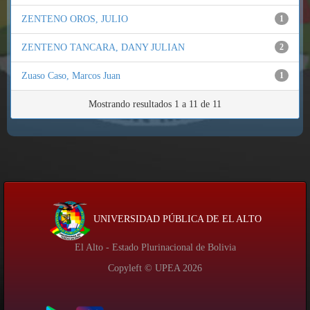
ZENTENO OROS, JULIO
1
ZENTENO TANCARA, DANY JULIAN
2
Zuaso Caso, Marcos Juan
1
Mostrando resultados 1 a 11 de 11
UNIVERSIDAD PÚBLICA DE EL ALTO
El Alto - Estado Plurinacional de Bolivia
Copyleft © UPEA
2026