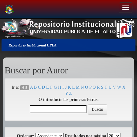
Salir
de
la
navegación
Repositorio Institucional UPEA
Buscar por Autor
Ir a:
A
B
C
D
E
F
G
H
I
J
K
L
M
N
O
P
Q
R
S
T
U
V
W
X
0-9
Y
Z
O introducir las primeras letras:
Ordenar:
Resultados por página