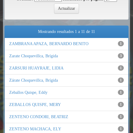
Mostrando resultados 1 a 11 de 11
ZAMBRANA APAZA, BERNARDO BENITO
1
Zarate Choquevillca, Brígida
3
ZARSURI HUAYRAJE, LIDIA
1
Zárate Choquevillca, Brígida
1
Zeballos Quispe, Eddy
1
ZEBALLOS QUISPE, MERY
1
ZENTENO CONDORI, BEATRIZ
1
ZENTENO MACHACA, ELY
1