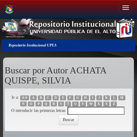
Salir
de
la
navegación
Repositorio Institucional UPEA
Buscar por Autor ACHATA
QUISPE, SILVIA
Ir a:
0-9
A
B
C
D
E
F
G
H
I
J
K
L
M
N
O
P
Q
R
S
T
U
V
W
X
Y
Z
O introducir las primeras letras: