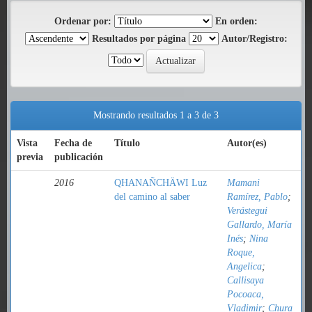
Ordenar por:
En orden:
Resultados por página
Autor/Registro:
Mostrando resultados 1 a 3 de 3
Vista
Fecha de
Título
Autor(es)
previa
publicación
2016
QHANAÑCHÄWI Luz
Mamani
del camino al saber
Ramírez, Pablo
;
Verástegui
Gallardo, María
Inés
;
Nina
Roque,
Angelica
;
Callisaya
Pocoaca,
Vladimir
;
Chura