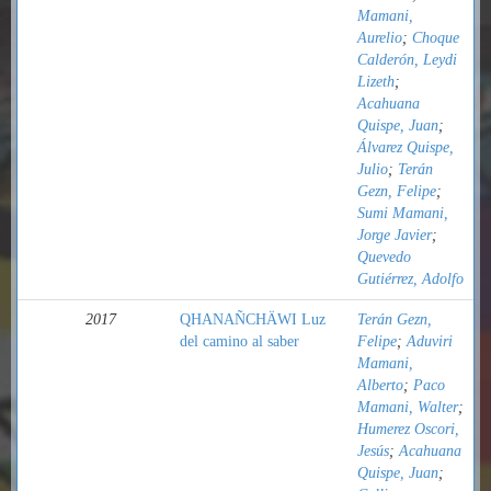
Mamani,
Aurelio
;
Choque
Calderón, Leydi
Lizeth
;
Acahuana
Quispe, Juan
;
Álvarez Quispe,
Julio
;
Terán
Gezn, Felipe
;
Sumi Mamani,
Jorge Javier
;
Quevedo
Gutiérrez, Adolfo
2017
QHANAÑCHÄWI Luz
Terán Gezn,
del camino al saber
Felipe
;
Aduviri
Mamani,
Alberto
;
Paco
Mamani, Walter
;
Humerez Oscori,
Jesús
;
Acahuana
Quispe, Juan
;