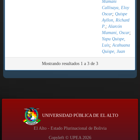
Mamani
Callisaya, Eloy
Oscar
;
Quispe
Ayllon, Richard
P.
;
Alarcón
Mamani, Oscar
;
Yapu Quispe,
Luis
;
Acahuana
Quispe, Juan
Mostrando resultados 1 a 3 de 3
UNIVERSIDAD PÚBLICA DE EL ALTO
El Alto - Estado Plurinacional de Bolivia
Copyleft © UPEA
2026