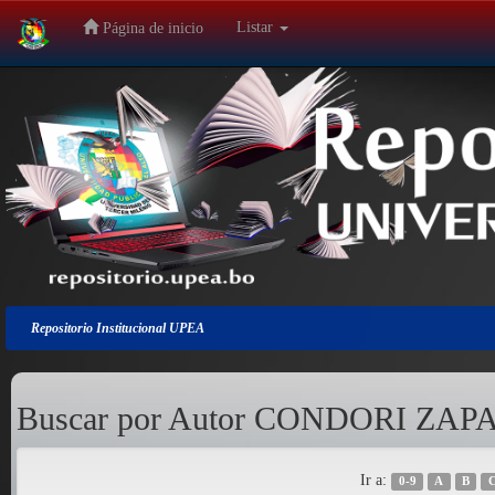
Listar
Página de inicio
Salir
de
la
navegación
Repositorio Institucional UPEA
Buscar por Autor CONDORI ZA
Ir a:
0-9
A
B