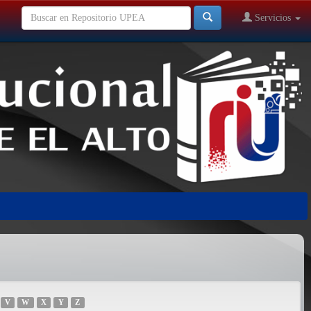
Servicios
V
W
X
Y
Z