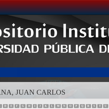
PANA, JUAN CARLOS
C
D
E
F
G
H
I
J
K
L
M
N
O
P
Q
R
S
T
U