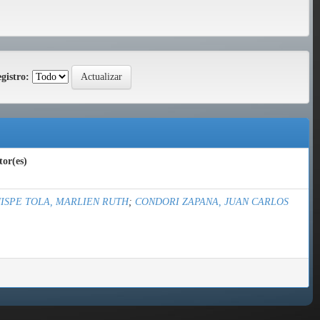
gistro:
or(es)
ISPE TOLA, MARLIEN RUTH
;
CONDORI ZAPANA, JUAN CARLOS