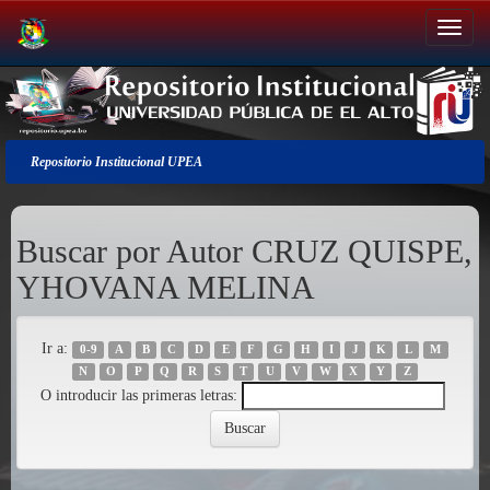
Salir
de
la
navegación
Repositorio Institucional UPEA
Buscar por Autor CRUZ QUISPE,
YHOVANA MELINA
Ir a:
0-9
A
B
C
D
E
F
G
H
I
J
K
L
M
N
O
P
Q
R
S
T
U
V
W
X
Y
Z
O introducir las primeras letras: