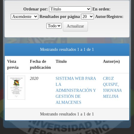
Ordenar por:
En orden:
Resultados por página
Autor/Registro:
Mostrando resultados 1 a 1 de 1
Vista
Fecha de
Título
Autor(es)
previa
publicación
2020
SISTEMA WEB PARA
CRUZ
LA
QUISPE,
ADMINISTRACIÓN Y
YHOVANA
GESTIÓN DE
MELINA
ALMACENES
Mostrando resultados 1 a 1 de 1