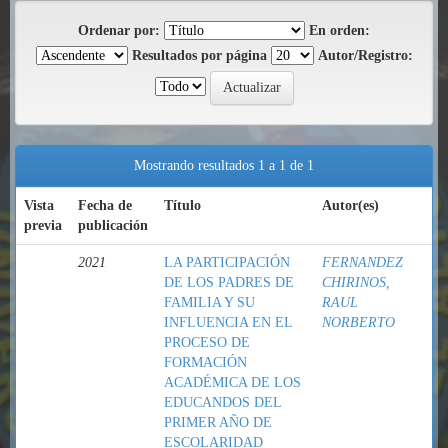
Ordenar por:
En orden:
Resultados por página
Autor/Registro:
Mostrando resultados 1 a 1 de 1
Vista
Fecha de
Título
Autor(es)
previa
publicación
2021
LA PARTICIPACIÓN
FERNANDEZ
DE LOS PADRES DE
CHIRINOS,
FAMILIA Y SU
RAUL
INFLUENCIA EN EL
NORBERTO
PROCESO DE
FORMACIÓN
ACADÉMICA DE LOS
EDUCANDOS DEL
PRIMER AÑO DE
ESCOLARIDAD