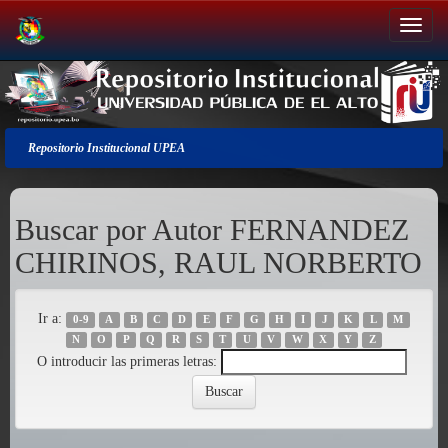
Salir
de
la
navegación
Repositorio Institucional UPEA
Buscar por Autor FERNANDEZ
CHIRINOS, RAUL NORBERTO
Ir a:
0-9
A
B
C
D
E
F
G
H
I
J
K
L
M
N
O
P
Q
R
S
T
U
V
W
X
Y
Z
O introducir las primeras letras: