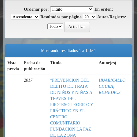
Ordenar por:
En orden:
Resultados por página
Autor/Registro:
Mostrando resultados 1 a 1 de 1
Vista
Fecha de
Título
Autor(es)
previa
publicación
2017
“PREVENCIÓN DEL
HUARICALLO
DELITO DE TRATA
CHURA,
DE NIÑOS Y NIÑAS A
REMEDIOS
TRAVES DEL
PROCESO TEORICO Y
PRÁCTICO EN EL
CENTRO
COMUNITARIO
FUNDACIÓN LA PAZ
DE LA ZONA