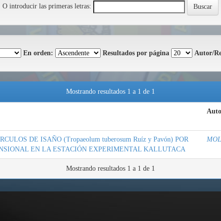
O introducir las primeras letras:
En orden:
Resultados por página
Autor/Re
Mostrando resultados 1 a 1 de 1
Auto
LOS DE ISAÑO (Tropaeolum tuberosum Ruíz y Pavón) POR
MOL
SIONAL EN LA ESTACIÓN EXPERIMENTAL KALLUTACA
Mostrando resultados 1 a 1 de 1