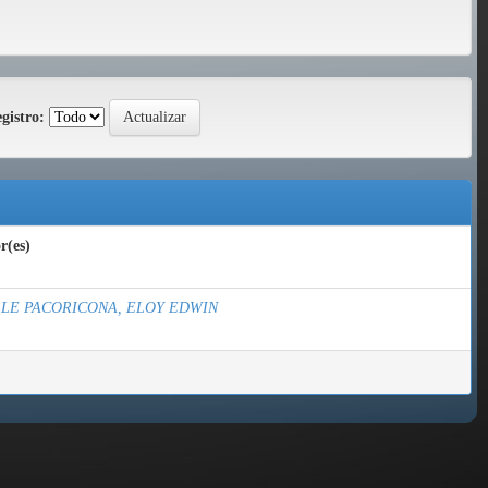
gistro:
r(es)
LE PACORICONA, ELOY EDWIN