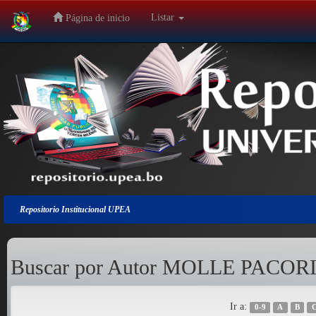
Listar
Página de inicio
Salir
de
la
navegación
Repositorio Institucional UPEA
Buscar por Autor MOLLE PAC
Ir a:
0-9
A
B