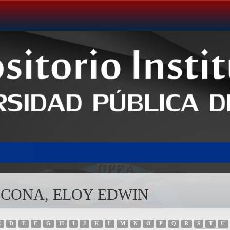
ORICONA, ELOY EDWIN
C
D
E
F
G
H
I
J
K
L
M
N
O
P
Q
R
S
T
U