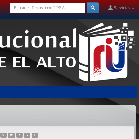
Servicios
V
W
X
Y
Z