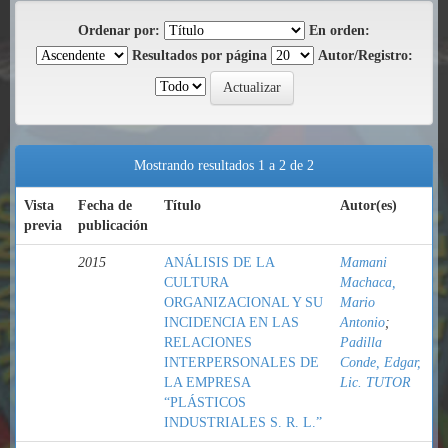
Ordenar por:
En orden:
Resultados por página
Autor/Registro:
Mostrando resultados 1 a 2 de 2
Vista
Fecha de
Título
Autor(es)
previa
publicación
2015
ANÁLISIS DE LA
Mamani
CULTURA
Machaca,
ORGANIZACIONAL Y SU
Mario
INCIDENCIA EN LAS
Antonio
;
RELACIONES
Padilla
INTERPERSONALES DE
Conde, Edgar,
LA EMPRESA
Lic. TUTOR
“PLÁSTICOS
INDUSTRIALES S. R. L.”