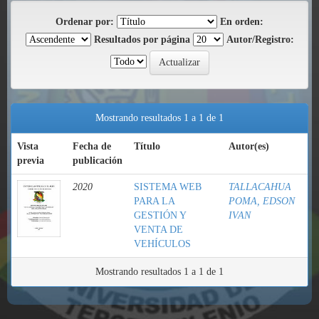
Ordenar por:
En orden:
Resultados por página
Autor/Registro:
Mostrando resultados 1 a 1 de 1
Vista
Fecha de
Título
Autor(es)
previa
publicación
2020
SISTEMA WEB
TALLACAHUA
PARA LA
POMA, EDSON
GESTIÓN Y
IVAN
VENTA DE
VEHÍCULOS
Mostrando resultados 1 a 1 de 1