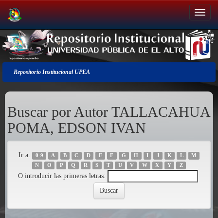
Salir
de
la
navegación
Repositorio Institucional UPEA
Buscar por Autor TALLACAHUA
POMA, EDSON IVAN
Ir a:
0-9
A
B
C
D
E
F
G
H
I
J
K
L
M
N
O
P
Q
R
S
T
U
V
W
X
Y
Z
O introducir las primeras letras: