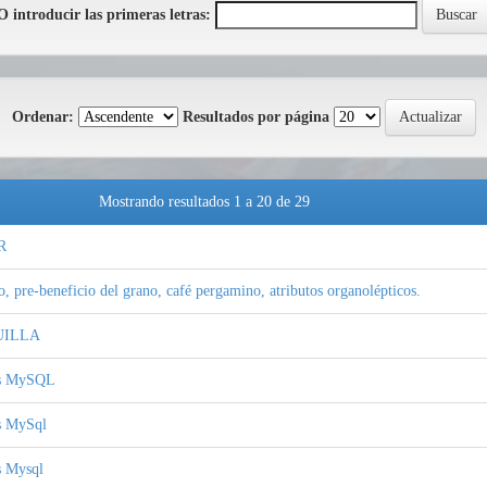
O introducir las primeras letras:
Ordenar:
Resultados por página
Mostrando resultados 1 a 20 de 29
R
o, pre-beneficio del grano, café pergamino, atributos organolépticos.
ILLA
os MySQL
s MySql
s Mysql