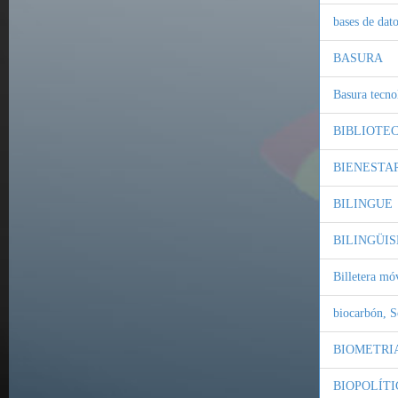
bases de da
BASURA
Basura tecno
BIBLIOTE
BIENESTA
BILINGUE
BILINGÜI
Billetera mó
biocarbón, 
BIOMETRI
BIOPOLÍTI