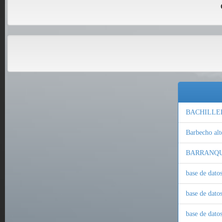
BACHILLE
Barbecho alt
BARRANQU
base de dat
base de dato
base de dato