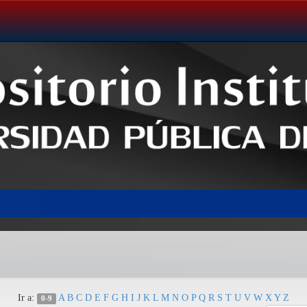
Ir a:
A
B
C
D
E
F
G
H
I
J
K
L
M
N
O
P
Q
R
S
T
U
V
W
X
Y
Z
0-9