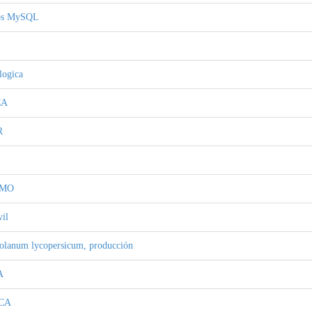
tos MySQL
logica
CA
R
SMO
vil
Solanum lycopersicum, producción
A
CA