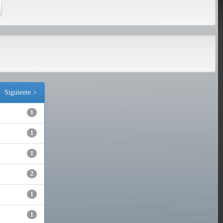
Siguiente >
1
1
1
2
1
1