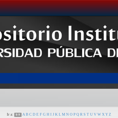
Ir a:
A
B
C
D
E
F
G
H
I
J
K
L
M
N
O
P
Q
R
S
T
U
V
W
X
Y
Z
0-9