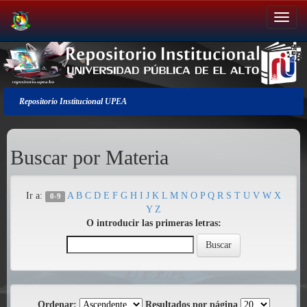
Salir
de
la
navegación
Repositorio Institucional UPEA
Buscar por Materia
Ir a:
A
B
C
D
E
F
G
H
I
J
K
L
M
N
O
P
Q
R
S
T
U
V
W
X
0-9
Y
Z
O introducir las primeras letras:
Ordenar:
Resultados por página