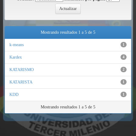
Mostrando resultados 1 a 5 de 5
k-means
1
Kardex
4
KATARISMO
2
KATARISTA
1
KDD
1
Mostrando resultados 1 a 5 de 5