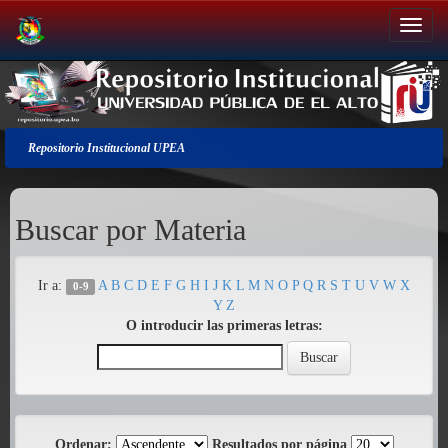
Salir
de
la
navegación
Repositorio Institucional UPEA
Buscar por Materia
Ir a:
A
B
C
D
E
F
G
H
I
J
K
L
M
N
O
P
Q
R
S
T
U
V
W
X
0-9
Y
Z
O introducir las primeras letras:
Ordenar:
Resultados por página