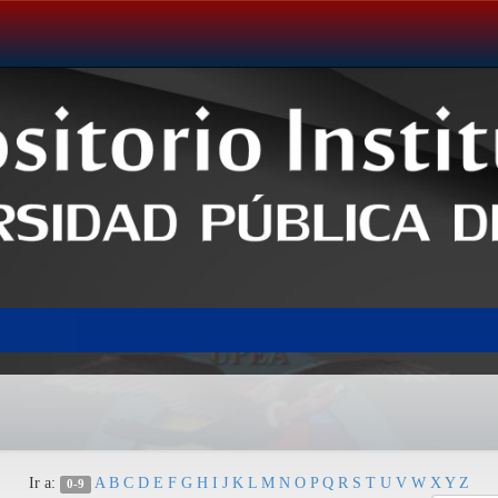
Ir a:
A
B
C
D
E
F
G
H
I
J
K
L
M
N
O
P
Q
R
S
T
U
V
W
X
Y
Z
0-9