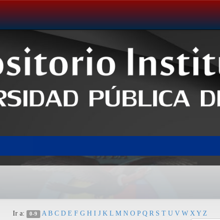
Ir a:
A
B
C
D
E
F
G
H
I
J
K
L
M
N
O
P
Q
R
S
T
U
V
W
X
Y
Z
0-9