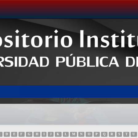
C
D
E
F
G
H
I
J
K
L
M
N
O
P
Q
R
S
T
U