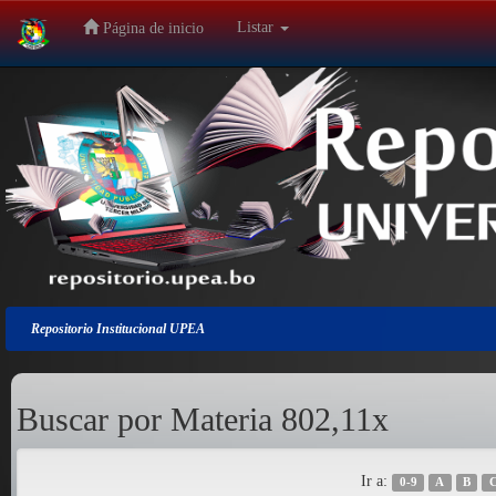
Listar
Página de inicio
Salir
de
la
navegación
Repositorio Institucional UPEA
Buscar por Materia 802,11x
Ir a:
0-9
A
B