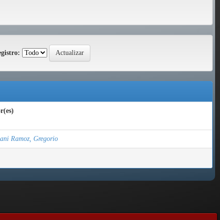
gistro:
r(es)
ni Ramoz, Gregorio