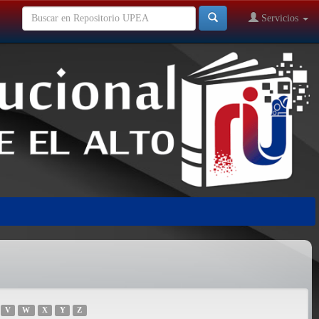
Servicios
V
W
X
Y
Z