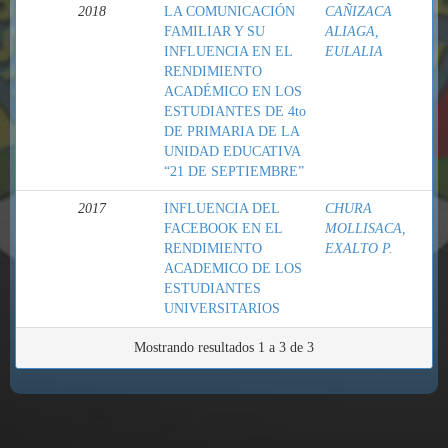
2018
LA COMUNICACIÓN
CAÑIZACA
FAMILIAR Y SU
ALIAGA,
INFLUENCIA EN EL
EULALIA
RENDIMIENTO
ACADÉMICO EN LOS
ESTUDIANTES DE 4to
DE PRIMARIA DE LA
UNIDAD EDUCATIVA
“21 DE SEPTIEMBRE”
2017
INFLUENCIA DEL
CHURA
FACEBOOK EN EL
MOLLISACA,
RENDIMIENTO
EXALTO P.
ACADEMICO DE LOS
ESTUDIANTES
UNIVERSITARIOS
Mostrando resultados 1 a 3 de 3