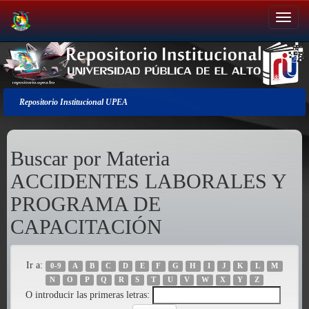
Salir
de
la
navegación
Repositorio Institucional UPEA
Buscar por Materia
ACCIDENTES LABORALES Y
PROGRAMA DE
CAPACITACIÓN
Ir a:
0-9
A
B
C
D
E
F
G
H
I
J
K
L
M
N
O
P
Q
R
S
T
U
V
W
X
Y
Z
O introducir las primeras letras: