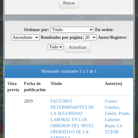
Ordenar por:
En orden:
Resultados por página
Autor/Registro:
Mostrando resultados 1 a 1 de 1
Vista
Fecha de
Título
Autor(es)
previa
publicación
2019
FACTORES
Franco
DETERMINANTES DE
Condori,
LA SEGURIDAD
Edwin
;
Prado
LABORAL EN LOS
Lafuente,
OBREROS DEL NIVEL
Roger, Lic.
OPERATIVO DE LA
TUTOR