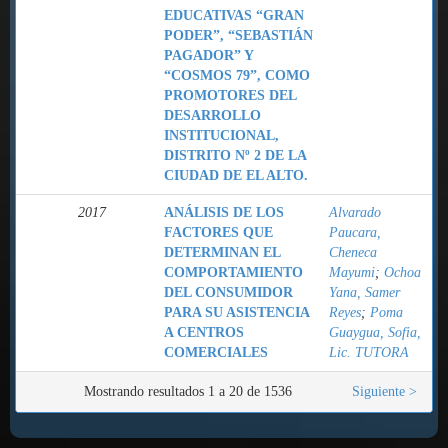
EDUCATIVAS “GRAN
PODER”, “SEBASTIÁN
PAGADOR” Y
“COSMOS 79”, COMO
PROMOTORES DEL
DESARROLLO
INSTITUCIONAL,
DISTRITO Nº 2 DE LA
CIUDAD DE EL ALTO.
2017
ANÁLISIS DE LOS
Alvarado
FACTORES QUE
Paucara,
DETERMINAN EL
Cheneca
COMPORTAMIENTO
Mayumi
;
Ochoa
DEL CONSUMIDOR
Yana, Samer
PARA SU ASISTENCIA
Reyes
;
Poma
A CENTROS
Guaygua, Sofia,
COMERCIALES
Lic. TUTORA
Mostrando resultados 1 a 20 de 1536
Siguiente >