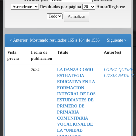
Resultados por página
Autor/Registro:
< Anterior
Mostrando resultados 165 a 184 de 1536
Siguiente >
Vista
Fecha de
Título
Autor(es)
previa
publicación
2024
LA DANZA COMO
LOPEZ QUISPE,
ESTRATEGIA
LIZZIE NATALIA
EDUCATIVA EN LA
FORMACION
INTEGRAL DE LOS
ESTUDIANTES DE
PRIMERO DE
PRIMARIA
COMUNITARIA
VOCACIONAL DE
LA “UNIDAD