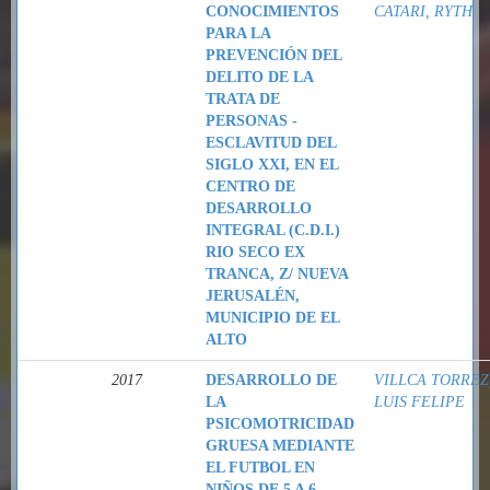
CONOCIMIENTOS
CATARI, RYTH
PARA LA
PREVENCIÓN DEL
DELITO DE LA
TRATA DE
PERSONAS -
ESCLAVITUD DEL
SIGLO XXI, EN EL
CENTRO DE
DESARROLLO
INTEGRAL (C.D.I.)
RIO SECO EX
TRANCA, Z/ NUEVA
JERUSALÉN,
MUNICIPIO DE EL
ALTO
2017
DESARROLLO DE
VILLCA TORREZ
LA
LUIS FELIPE
PSICOMOTRICIDAD
GRUESA MEDIANTE
EL FUTBOL EN
NIÑOS DE 5 A 6