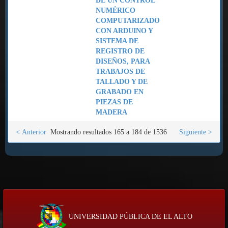
DE UN CONTROL
NUMÉRICO
COMPUTARIZADO
CON ARDUINO Y
SISTEMA DE
REGISTRO DE
DISEÑOS, PARA
TRABAJOS DE
TALLADO Y DE
GRABADO EN
PIEZAS DE
MADERA
< Anterior
Mostrando resultados 165 a 184 de 1536
Siguiente >
UNIVERSIDAD PÚBLICA DE EL ALTO