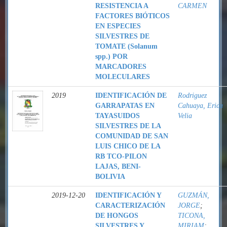
RESISTENCIA A
CARMEN
FACTORES BIÓTICOS
EN ESPECIES
SILVESTRES DE
TOMATE (Solanum
spp.) POR
MARCADORES
MOLECULARES
2019
IDENTIFICACIÓN DE
Rodriguez
GARRAPATAS EN
Cahuaya, Erica
TAYASUIDOS
Velia
SILVESTRES DE LA
COMUNIDAD DE SAN
LUIS CHICO DE LA
RB TCO-PILON
LAJAS, BENI-
BOLIVIA
2019-12-20
IDENTIFICACIÓN Y
GUZMÁN,
CARACTERIZACIÓN
JORGE
;
DE HONGOS
TICONA,
SILVESTRES Y
MIRIAM
;