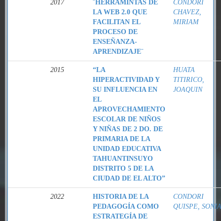
2017
¨HERRAMINTAS DE
CONDORI
LA WEB 2.0 QUE
CHAVEZ,
FACILITAN EL
MIRIAM
PROCESO DE
ENSEÑANZA-
APRENDIZAJE¨
2015
“LA
HUATA
HIPERACTIVIDAD Y
TITIRICO,
SU INFLUENCIA EN
JOAQUIN
EL
APROVECHAMIENTO
ESCOLAR DE NIÑOS
Y NIÑAS DE 2 DO. DE
PRIMARIA DE LA
UNIDAD EDUCATIVA
TAHUANTINSUYO
DISTRITO 5 DE LA
CIUDAD DE EL ALTO”
2022
HISTORIA DE LA
CONDORI
PEDAGOGÍA COMO
QUISPE, SONI
ESTRATEGÍA DE