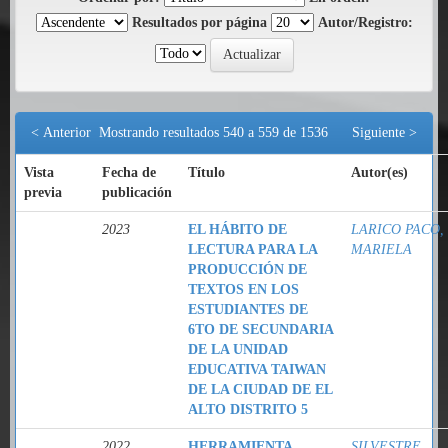
Resultados por página
Autor/Registro:
< Anterior
Mostrando resultados 540 a 559 de 1536
Siguiente >
Vista
Fecha de
Título
Autor(es)
previa
publicación
2023
EL HÁBITO DE
LARICO PACO,
LECTURA PARA LA
MARIELA
PRODUCCIÓN DE
TEXTOS EN LOS
ESTUDIANTES DE
6TO DE SECUNDARIA
DE LA UNIDAD
EDUCATIVA TAIWAN
DE LA CIUDAD DE EL
ALTO DISTRITO 5
2022
HERRAMIENTA
SILVESTRE