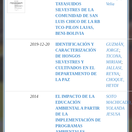
TAYASUIDOS
Velia
SILVESTRES DE LA
COMUNIDAD DE SAN
LUIS CHICO DE LA RB
TCO-PILON LAJAS,
BENI-BOLIVIA
2019-12-20
IDENTIFICACIÓN Y
GUZMÁN,
CARACTERIZACIÓN
JORGE
;
DE HONGOS
TICONA,
SILVESTRES Y
MIRIAM
;
CULTIVADOS EN EL
JALLASI,
DEPARTAMENTO DE
REYNA
;
LA PAZ
CHOQUE,
HEYDI
2014
EL IMPACTO DE LA
SOTO
EDUCACIÓN
MACHICADO,
AMBIENTAL A PARTIR
YOLANDA
DE LA
JESUSA
IMPLEMENTACIÓN DE
PROGRAMAS
AMBIENTALES