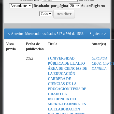
Resultados por página
Autor/Registro:
< Anterior
Mostrando resultados 547 a 566 de 1536
Siguiente >
Vista
Fecha de
Título
Autor(es)
previa
publicación
2022
i UNIVERSIDAD
GIRONDA
PÚBLICA DE EL ALTO
CRUZ, CYNTH
ÁREA DE CIENCIAS DE
DANIELA
LA EDUCACIÓN
CARRERA DE
CIENCIAS DE LA
EDUCACIÓN TESIS DE
GRADO LA
INCIDENCIA DEL
MICRO-LEARNING EN
LA ELABORACIÓN