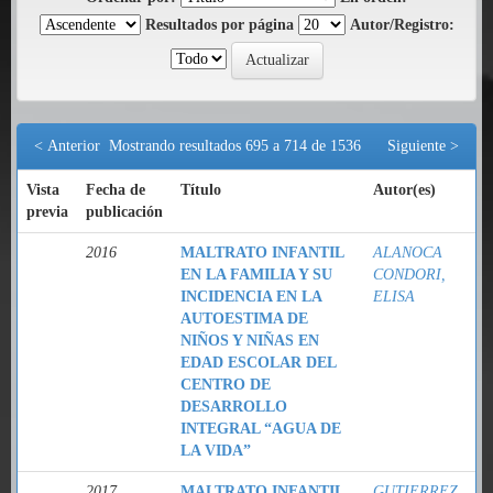
Resultados por página
Autor/Registro:
< Anterior
Mostrando resultados 695 a 714 de 1536
Siguiente >
Vista
Fecha de
Título
Autor(es)
previa
publicación
2016
MALTRATO INFANTIL
ALANOCA
EN LA FAMILIA Y SU
CONDORI,
INCIDENCIA EN LA
ELISA
AUTOESTIMA DE
NIÑOS Y NIÑAS EN
EDAD ESCOLAR DEL
CENTRO DE
DESARROLLO
INTEGRAL “AGUA DE
LA VIDA”
2017
MALTRATO INFANTIL
GUTIERREZ