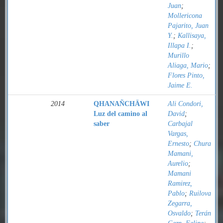
Juan
;
Mollericona
Pajarito, Juan
Y.
;
Kallisaya,
Illapa I.
;
Murillo
Aliaga, Mario
;
Flores Pinto,
Jaime E.
2014
QHANAÑCHÄWI
Ali Condori,
Luz del camino al
David
;
saber
Carbajal
Vargas,
Ernesto
;
Chura
Mamani,
Aurelio
;
Mamani
Ramirez,
Pablo
;
Ruilova
Zegarra,
Osvaldo
;
Terán