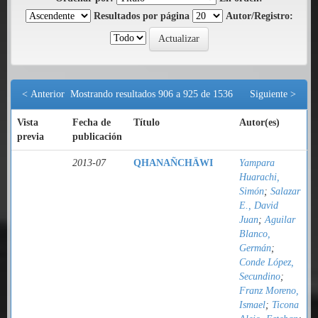
Resultados por página
Autor/Registro:
< Anterior
Mostrando resultados 906 a 925 de 1536
Siguiente >
Vista
Fecha de
Título
Autor(es)
previa
publicación
2013-07
QHANAÑCHÄWI
Yampara
Huarachi,
Simón
;
Salazar
E., David
Juan
;
Aguilar
Blanco,
Germán
;
Conde López,
Secundino
;
Franz Moreno,
Ismael
;
Ticona