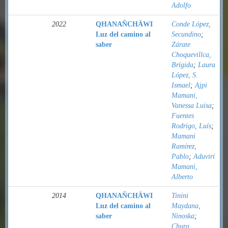
Adolfo
2022
QHANAÑCHÄWI
Conde López,
Luz del camino al
Secundino
;
saber
Zárate
Choquevillca,
Brígida
;
Laura
López, S.
Ismael
;
Ajpi
Mamani,
Vanessa Luisa
;
Fuentes
Rodrigo, Luís
;
Mamani
Ramírez,
Pablo
;
Aduviri
Mamani,
Alberto
2014
QHANAÑCHÄWI
Tinini
Luz del camino al
Maydana,
saber
Ninoska
;
Chura