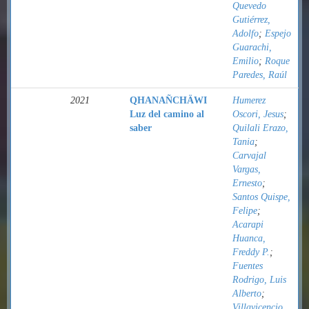
Quevedo
Gutiérrez,
Adolfo
;
Espejo
Guarachi,
Emilio
;
Roque
Paredes, Raúl
2021
QHANAÑCHÄWI
Humerez
Luz del camino al
Oscori, Jesus
;
saber
Quilali Erazo,
Tania
;
Carvajal
Vargas,
Ernesto
;
Santos Quispe,
Felipe
;
Acarapi
Huanca,
Freddy P.
;
Fuentes
Rodrigo, Luis
Alberto
;
Villavicencio