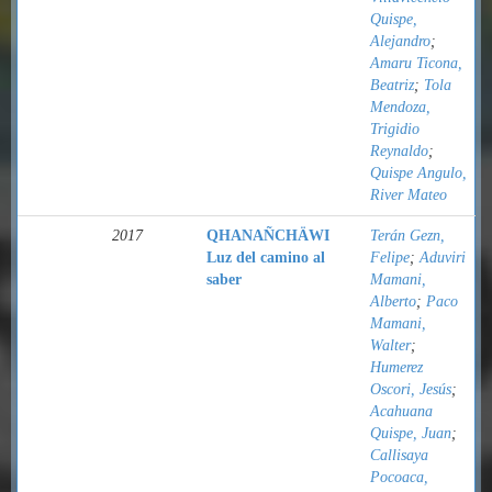
Quispe,
Alejandro
;
Amaru Ticona,
Beatriz
;
Tola
Mendoza,
Trigidio
Reynaldo
;
Quispe Angulo,
River Mateo
2017
QHANAÑCHÄWI
Terán Gezn,
Luz del camino al
Felipe
;
Aduviri
saber
Mamani,
Alberto
;
Paco
Mamani,
Walter
;
Humerez
Oscori, Jesús
;
Acahuana
Quispe, Juan
;
Callisaya
Pocoaca,