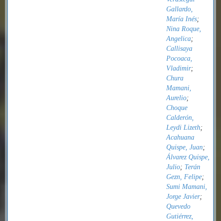
Gallardo,
María Inés
;
Nina Roque,
Angelica
;
Callisaya
Pocoaca,
Vladimir
;
Chura
Mamani,
Aurelio
;
Choque
Calderón,
Leydi Lizeth
;
Acahuana
Quispe, Juan
;
Álvarez Quispe,
Julio
;
Terán
Gezn, Felipe
;
Sumi Mamani,
Jorge Javier
;
Quevedo
Gutiérrez,