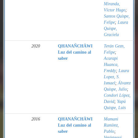
Miranda,
Víctor Hugo
;
Santos Quispe,
Felipe
;
Laura
Quispe,
Graciela
2020
QHANAÑCHÄWI
Terán Gezn,
Luz del camino al
Felipe
;
saber
Acarapi
Huanca,
Freddy
;
Laura
Lopez, S.
Ismael
;
Álvarez
Quispe, Julio
;
Condori López,
David
;
Yapú
Quispe, Luis
2016
QHANAÑCHÄWI
Mamani
Luz del camino al
Ramírez,
saber
Pablo
;
Verástegui