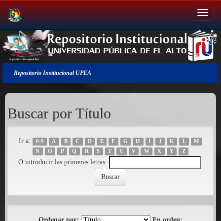
Salir
de
la
navegación
Repositorio Institucional UPEA
Buscar por Título
Ir a:
0-9
A
B
C
D
E
F
G
H
I
J
K
L
M
N
O
P
Q
R
S
T
U
V
W
X
Y
Z
O introducir las primeras letras:
Ordenar por:
En orden: