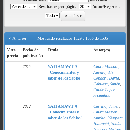
Resultados por página
Autor/Registro:
< Anterior
Mostrando resultados 1529 a 1536 de 1536
Vista
Fecha de
Título
Autor(es)
previa
publicación
2015
YATI AMAWT'A
Chura Mamani,
"Conocimientos y
Aurelio
;
Ali
saber de los Sabios"
Condori, David
;
Cahuasa, Simón
;
Conde López,
Secundino
2012
YATI AMAWT'A
Carrillo, Javier
;
"Conocimientos y
Chura Mamani,
saber de los Sabios"
Aurelio
;
Yámpara
Huarachi, Simón
;
Huacani Miriam,