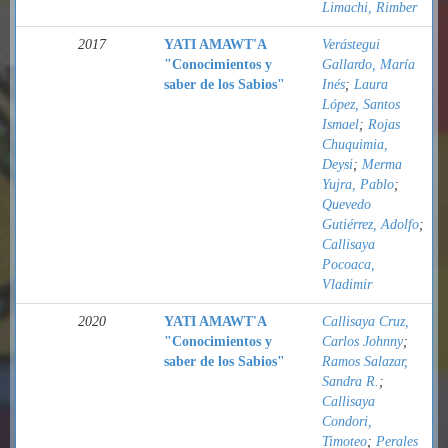
Limachi, Rimber
2017
YATI AMAWT'A
Verástegui
"Conocimientos y
Gallardo, María
saber de los Sabios"
Inés
;
Laura
López, Santos
Ismael
;
Rojas
Chuquimia,
Deysi
;
Merma
Yujra, Pablo
;
Quevedo
Gutiérrez, Adolfo
;
Callisaya
Pocoaca,
Vladimir
2020
YATI AMAWT'A
Callisaya Cruz,
"Conocimientos y
Carlos Johnny
;
saber de los Sabios"
Ramos Salazar,
Sandra R.
;
Callisaya
Condori,
Timoteo
;
Perales