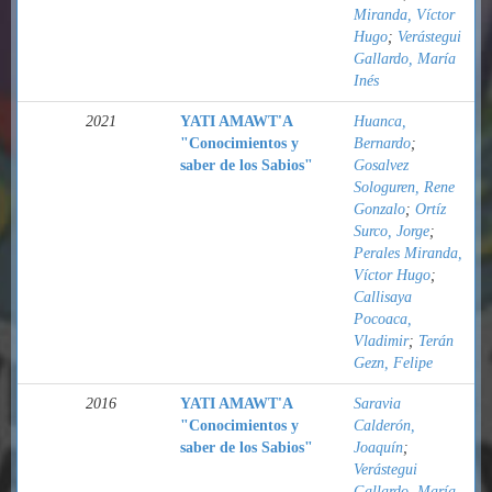
Miranda, Víctor
Hugo
;
Verástegui
Gallardo, María
Inés
2021
YATI AMAWT'A
Huanca,
"Conocimientos y
Bernardo
;
saber de los Sabios"
Gosalvez
Sologuren, Rene
Gonzalo
;
Ortíz
Surco, Jorge
;
Perales Miranda,
Víctor Hugo
;
Callisaya
Pocoaca,
Vladimir
;
Terán
Gezn, Felipe
2016
YATI AMAWT'A
Saravia
"Conocimientos y
Calderón,
saber de los Sabios"
Joaquín
;
Verástegui
Gallardo, María