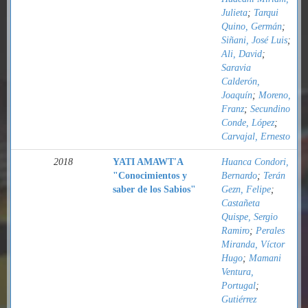
Julieta
;
Tarqui
Quino, Germán
;
Siñani, José Luis
;
Ali, David
;
Saravia
Calderón,
Joaquín
;
Moreno,
Franz
;
Secundino
Conde, López
;
Carvajal, Ernesto
2018
YATI AMAWT'A
Huanca Condori,
"Conocimientos y
Bernardo
;
Terán
saber de los Sabios"
Gezn, Felipe
;
Castañeta
Quispe, Sergio
Ramiro
;
Perales
Miranda, Víctor
Hugo
;
Mamani
Ventura,
Portugal
;
Gutiérrez