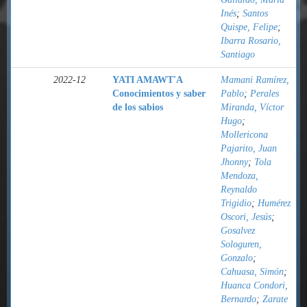
Inés
;
Santos
Quispe, Felipe
;
Ibarra Rosario,
Santiago
2022-12
YATI AMAWT'A
Mamani Ramírez,
Conocimientos y saber
Pablo
;
Perales
de los sabios
Miranda, Víctor
Hugo
;
Mollericona
Pajarito, Juan
Jhonny
;
Tola
Mendoza,
Reynaldo
Trigidio
;
Humérez
Oscori, Jesús
;
Gosalvez
Sologuren,
Gonzalo
;
Cahuasa, Simón
;
Huanca Condori,
Bernardo
;
Zarate