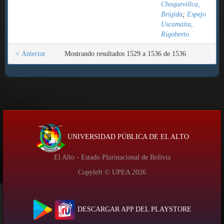
Choquevillca,
Brígida
;
Espejo
Uscamaita,
Rigoberto
< Anterior
Mostrando resultados 1529 a 1536 de 1536
UNIVERSIDAD PÚBLICA DE EL ALTO
El Alto - Estado Plurinacional de Bolivia
Copyleft © UPEA
2026
DESCARGAR APP DEL PLAYSTORE