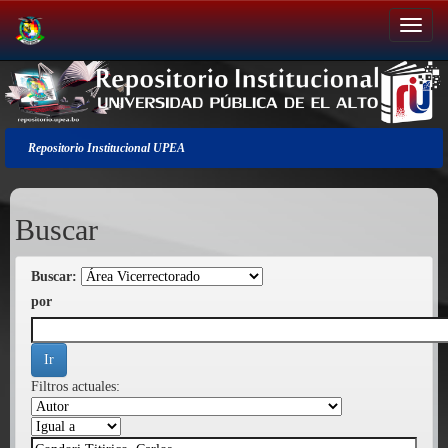
Salir
de
la
navegación
Repositorio Institucional UPEA
Buscar
Buscar:
por
Filtros actuales: