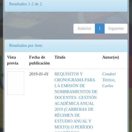
Resultados 1-2 de 2.
Anterior
1
Siguiente
Resultados por ítem:
Vista
Fecha de
Título
Autor(es)
previa
publicación
2019-01-01
REQUISITOS Y
Condori
CRONOGRAMA PARA
Titirico,
LA EMISIÓN DE
Carlos
NOMBRAMIENTOS DE
DOCENTES: GESTIÓN
ACADÉMICA ANUAL
2019 (CARRERAS DE
RÉGIMEN DE
ESTUDIO ANUAL Y
MIXTO) O PERÍODO