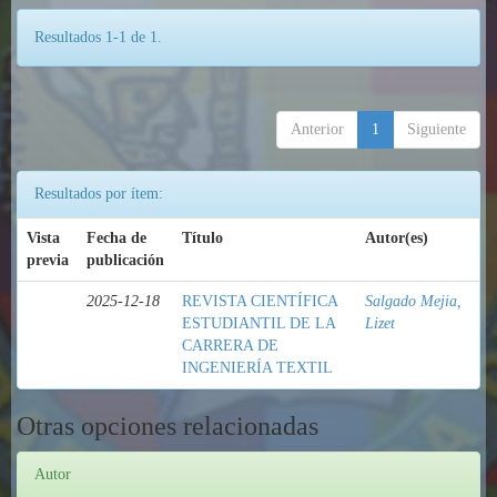
Resultados 1-1 de 1.
Anterior
1
Siguiente
Resultados por ítem:
Vista
Fecha de
Título
Autor(es)
previa
publicación
2025-12-18
REVISTA CIENTÍFICA
Salgado Mejia,
ESTUDIANTIL DE LA
Lizet
CARRERA DE
INGENIERÍA TEXTIL
Otras opciones relacionadas
Autor