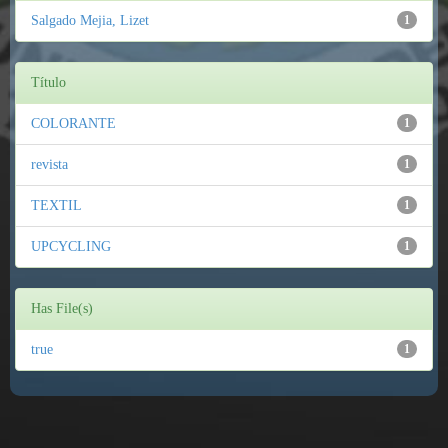
Salgado Mejia, Lizet
1
Título
COLORANTE
1
revista
1
TEXTIL
1
UPCYCLING
1
Has File(s)
true
1