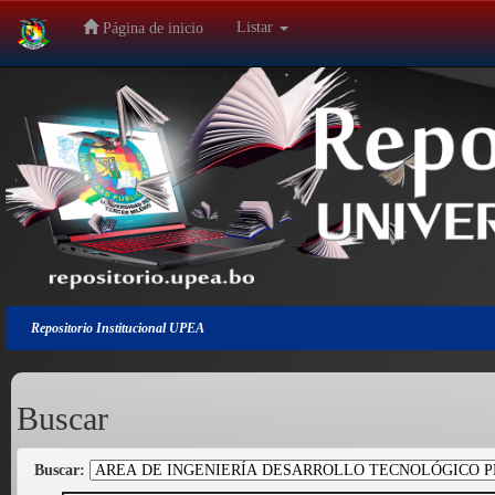
Listar
Página de inicio
Salir
de
la
navegación
Repositorio Institucional UPEA
Buscar
Buscar: