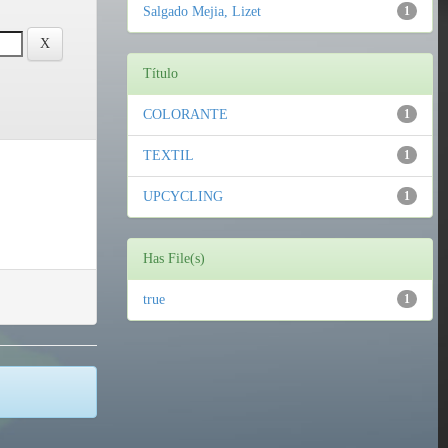
Salgado Mejia, Lizet
1
Título
COLORANTE
1
TEXTIL
1
UPCYCLING
1
Has File(s)
true
1