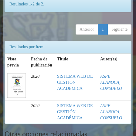
Resultados 1-2 de 2.
Anterior
1
Siguiente
Resultados por ítem:
Vista
Fecha de
Título
Autor(es)
previa
publicación
2020
SISTEMA WEB DE
ASPE
GESTIÓN
ALANOCA,
ACADÉMICA
CONSUELO
2020
SISTEMA WEB DE
ASPE
GESTIÓN
ALANOCA,
ACADÉMICA
CONSUELO
Otras opciones relacionadas