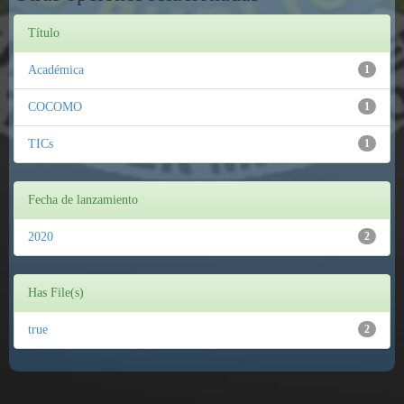
Título
Académica
1
COCOMO
1
TICs
1
Fecha de lanzamiento
2020
2
Has File(s)
true
2