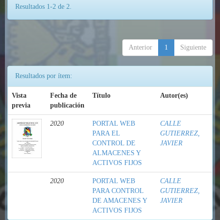
Resultados 1-2 de 2.
Anterior
1
Siguiente
Resultados por ítem:
Vista
Fecha de
Título
Autor(es)
previa
publicación
2020
PORTAL WEB
CALLE
PARA EL
GUTIERREZ,
CONTROL DE
JAVIER
ALMACENES Y
ACTIVOS FIJOS
2020
PORTAL WEB
CALLE
PARA CONTROL
GUTIERREZ,
DE AMACENES Y
JAVIER
ACTIVOS FIJOS