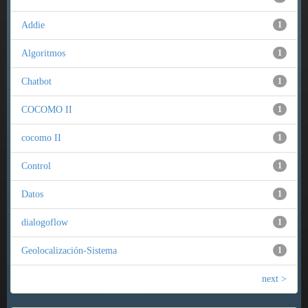
Addie
1
Algoritmos
1
Chatbot
1
COCOMO II
1
cocomo II
1
Control
1
Datos
1
dialogoflow
1
Geolocalización-Sistema
1
next >