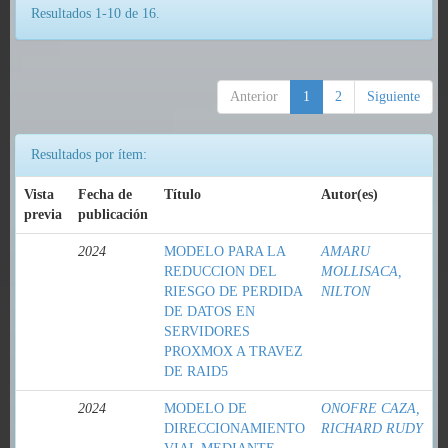
Resultados 1-10 de 16.
Anterior
1
2
Siguiente
Resultados por ítem:
Vista
Fecha de
Título
Autor(es)
previa
publicación
2024
MODELO PARA LA
AMARU
REDUCCION DEL
MOLLISACA,
RIESGO DE PERDIDA
NILTON
DE DATOS EN
SERVIDORES
PROXMOX A TRAVEZ
DE RAID5
2024
MODELO DE
ONOFRE CAZA,
DIRECCIONAMIENTO
RICHARD RUDY