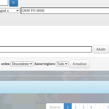
 orden
Autor/registro
Anterior
1
2
3
4
...
1