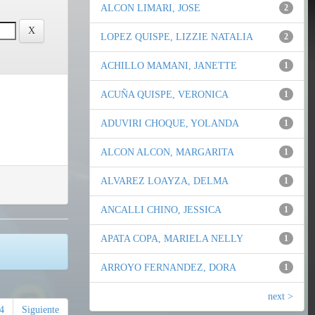
ALCON LIMARI, JOSE
2
LOPEZ QUISPE, LIZZIE NATALIA
2
ACHILLO MAMANI, JANETTE
1
ACUÑA QUISPE, VERONICA
1
ADUVIRI CHOQUE, YOLANDA
1
ALCON ALCON, MARGARITA
1
ALVAREZ LOAYZA, DELMA
1
ANCALLI CHINO, JESSICA
1
APATA COPA, MARIELA NELLY
1
ARROYO FERNANDEZ, DORA
1
next >
4
Siguiente