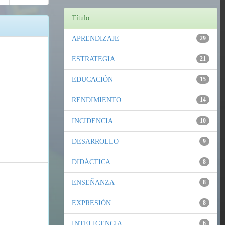
Título
APRENDIZAJE
29
ESTRATEGIA
21
EDUCACIÓN
15
RENDIMIENTO
14
INCIDENCIA
10
DESARROLLO
9
DIDÁCTICA
8
ENSEÑANZA
8
EXPRESIÓN
8
INTELIGENCIA
6