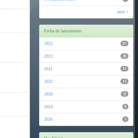
next >
H
Fecha de lanzamiento
2022
67
2023
20
2021
15
2025
13
2020
11
2024
8
2026
1