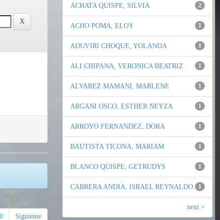
ACHATA QUISPE, SILVIA
2
ACHO POMA, ELOY
1
ADUVIRI CHOQUE, YOLANDA
1
ALI CHIPANA, VERONICA BEATRIZ
1
ALVAREZ MAMANI, MARLENE
1
ARGANI OSCO, ESTHER NEYZA
1
ARROYO FERNANDEZ, DORA
1
BAUTISTA TICONA, MARIAM
1
BLANCO QUISPE, GETRUDYS
1
CABRERA ANDIA, ISRAEL REYNALDO.
1
next >
0
Siguiente