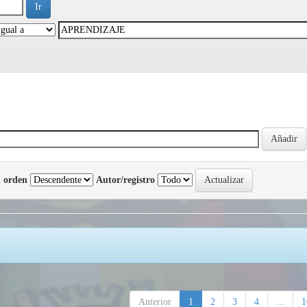
 orden
Autor/registro
Anterior
1
2
3
4
...
1