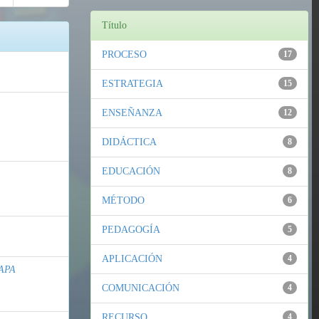
Título
PROCESO
17
ESTRATEGIA
15
ENSEÑANZA
12
DIDÁCTICA
8
EDUCACIÓN
8
MÉTODO
6
PEDAGOGÍA
5
APLICACIÓN
4
APA
COMUNICACIÓN
4
RECURSO
4