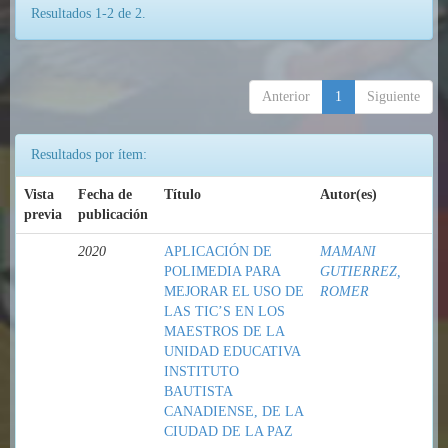
Resultados 1-2 de 2.
Anterior
1
Siguiente
Resultados por ítem:
Vista
Fecha de
Título
Autor(es)
previa
publicación
2020
APLICACIÓN DE
MAMANI
POLIMEDIA PARA
GUTIERREZ,
MEJORAR EL USO DE
ROMER
LAS TIC’S EN LOS
MAESTROS DE LA
UNIDAD EDUCATIVA
INSTITUTO
BAUTISTA
CANADIENSE, DE LA
CIUDAD DE LA PAZ