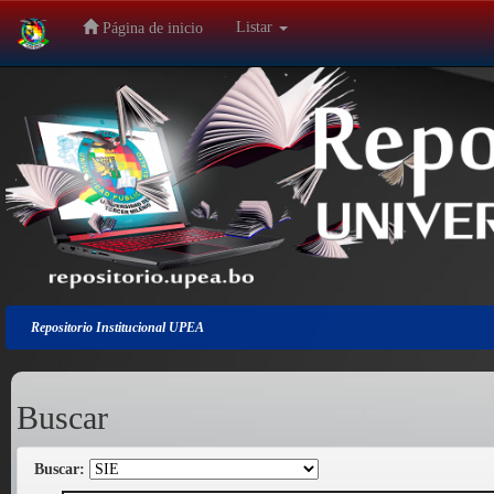
Listar
Página de inicio
Salir
de
la
navegación
Repositorio Institucional UPEA
Buscar
Buscar: