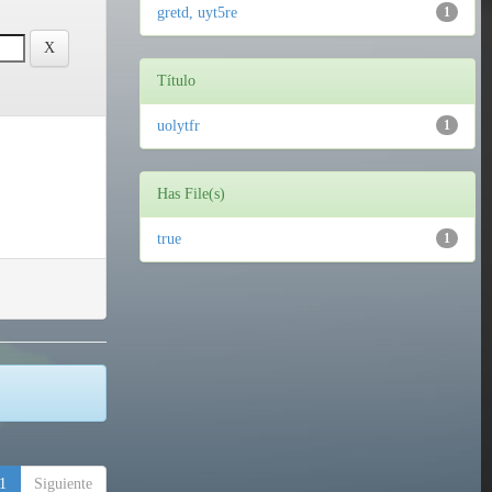
gretd, uyt5re
1
Título
uolytfr
1
Has File(s)
true
1
1
Siguiente