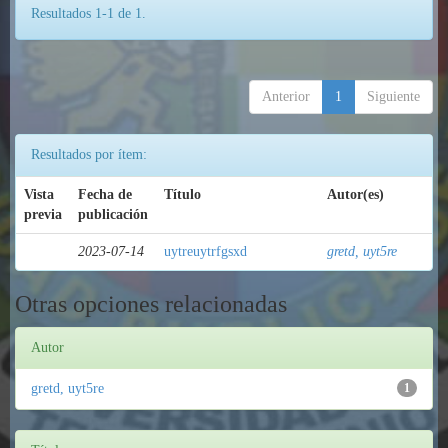
Resultados 1-1 de 1.
Anterior
1
Siguiente
Resultados por ítem:
Vista
Fecha de
Título
Autor(es)
previa
publicación
2023-07-14
uytreuytrfgsxd
gretd, uyt5re
Otras opciones relacionadas
Autor
gretd, uyt5re
1