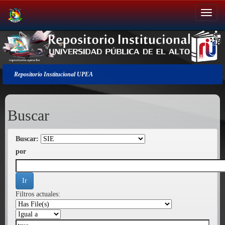
Salir
de
la
navegación
Repositorio Institucional UPEA
Buscar
Buscar:
por
Filtros actuales: