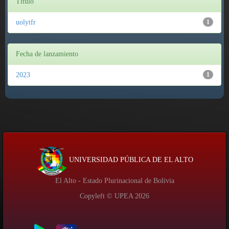
Título
uolytfr
1
Fecha de lanzamiento
2023
1
UNIVERSIDAD PÚBLICA DE EL ALTO
El Alto - Estado Plurinacional de Bolivia
Copyleft © UPEA
2026