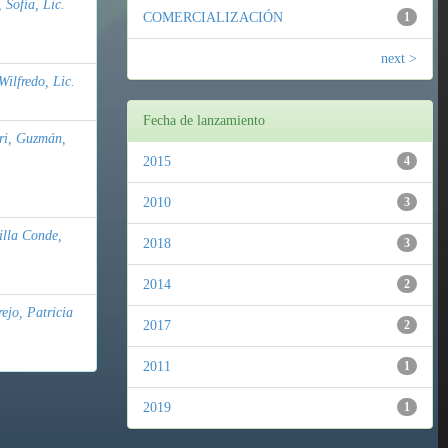
Sofia, Lic.
COMERCIALIZACIÓN
1
next >
ilfredo, Lic.
Fecha de lanzamiento
ri, Guzmán,
2015
4
2010
3
illa Conde,
2018
3
2014
2
ejo, Patricia
2017
2
2011
1
2019
1