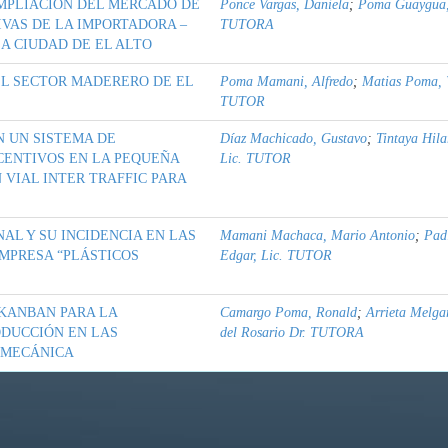
MPLIACIÓN DEL MERCADO DE
Ponce Vargas, Daniela
;
Poma Guaygua, 
VAS DE LA IMPORTADORA –
TUTORA
A CIUDAD DE EL ALTO
EL SECTOR MADERERO DE EL
Poma Mamani, Alfredo
;
Matias Poma, W
TUTOR
N UN SISTEMA DE
Díaz Machicado, Gustavo
;
Tintaya Hila
CENTIVOS EN LA PEQUEÑA
Lic. TUTOR
 VIAL INTER TRAFFIC PARA
AL Y SU INCIDENCIA EN LAS
Mamani Machaca, Mario Antonio
;
Pad
MPRESA “PLÁSTICOS
Edgar, Lic. TUTOR
 KANBAN PARA LA
Camargo Poma, Ronald
;
Arrieta Melgar
ODUCCIÓN EN LAS
del Rosario Dr. TUTORA
LMECÁNICA