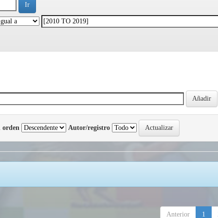
 orden
Autor/registro
Anterior
1