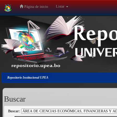
Listar
Página de inicio
Salir
de
la
navegación
Repositorio Institucional UPEA
Buscar
Buscar: