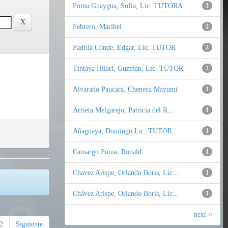
Poma Guaygua, Sofia, Lic. TUTORA
3
Febrero, Maribel
2
Padilla Conde, Edgar, Lic. TUTOR
2
Tintaya Hilari, Guzmán, Lic. TUTOR
2
Alvarado Paucara, Cheneca Mayumi
1
Arrieta Melgarejo, Patricia del R...
1
Añaguaya, Domingo Lic. TUTOR
1
Camargo Poma, Ronald
1
Chavez Arispe, Orlando Boris, Lic...
1
Chávez Arispe, Orlando Boris, Lic...
1
next >
2
Siguiente