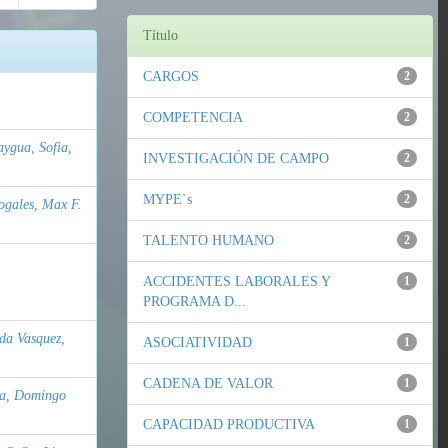
Título
CARGOS
2
COMPETENCIA
2
ygua, Sofia,
INVESTIGACIÓN DE CAMPO
2
MYPE`s
2
gales, Max F.
TALENTO HUMANO
2
ACCIDENTES LABORALES Y
1
PROGRAMA D...
da Vasquez,
ASOCIATIVIDAD
1
CADENA DE VALOR
1
a, Domingo
CAPACIDAD PRODUCTIVA
1