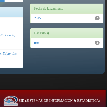
Fecha de lanzamiento
2015
2
Has File(s)
illa Conde,
true
2
, Edgar, Lic.
SIE (SISTEMAS DE INFORMACIÓN & ESTADÍSTICA)