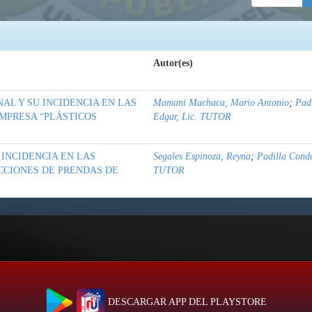
Autor(es)
AL Y SU INCIDENCIA EN LAS
Mamani Machaca, Mario Antonio
;
Pad
MPRESA “PLÁSTICOS
Edgar, Lic. TUTOR
 INCIDENCIA EN LAS
Segales Espinoza, Reyna
;
Padilla Conde
CCIONES DE PRENDAS DE
TUTOR
DESCARGAR APP DEL PLAYSTORE