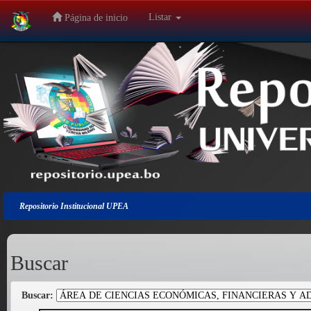
Listar
Página de inicio
Salir
de
la
navegación
Repositorio Institucional UPEA
Buscar
Buscar: