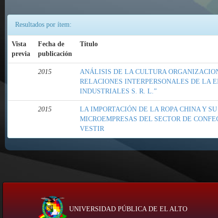
Resultados por ítem:
Vista
Fecha de
Título
previa
publicación
2015
ANÁLISIS DE LA CULTURA ORGANIZACION
RELACIONES INTERPERSONALES DE LA E
INDUSTRIALES S. R. L.”
2015
LA IMPORTACIÓN DE LA ROPA CHINA Y SU
MICROEMPRESAS DEL SECTOR DE CONFE
VESTIR
UNIVERSIDAD PÚBLICA DE EL ALTO