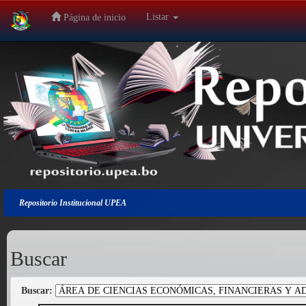
Listar
Página de inicio
Salir
de
la
navegación
Repositorio Institucional UPEA
Buscar
Buscar: