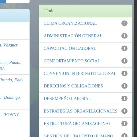
Título
CLIMA ORGANIZACIONAL
3
ADMINISTRACIÓN GENERAL
1
m. Vásquez
CAPACITACIÓN LABORAL
1
COMPORTAMIENTO SOCIAL
1
chmi, Ramon
;
ORA
CONVENION INTERINSTITUCIONAL
1
iranda, Eddy
DERECHOS Y OBLIGACIONES
1
a, Domingo
DESEMPEÑO LABORAL
1
ESTRATEGIAS ORGANIZACIONALES
1
, JHONNY.
ESTRUCTURA ORGANIZACIONAL
1
GESTIÓN DEL TALENTO HUMANO
1