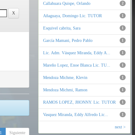
Callahuara Quispe, Orlando
2
Añaguaya, Domingo Lic. TUTOR
1
Esquivel cabrita, Sara
1
García Mamani, Pedro Pablo
1
Lic. Adm. Vásquez Miranda, Eddy A...
1
Mareño Lopez, Enoe Blanca Lic. TU...
1
Mendoza Michme, Klevin
1
Mendoza Michmi, Ramon
1
RAMOS LOPEZ, JHONNY. Lic. TUTOR
1
Vasquez Miranda, Eddy Alfredo Lic...
1
next >
1
Siguiente