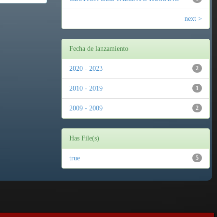
next >
Fecha de lanzamiento
2020 - 2023
2
2010 - 2019
1
2009 - 2009
2
Has File(s)
true
5