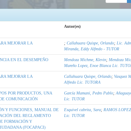
Autor(es)
ARA MEJORAR LA
;
Callahuara Quispe, Orlando
;
Lic. Ad
Miranda, Eddy Alfredo - TUTOR
ENCIA EN EL DESEMPEÑO
Mendoza Michme, Klevin
;
Mendoza Mi
Mareño Lopez, Enoe Blanca Lic. TUT
ARA MEJORAR LA
Callahuara Quispe, Orlando
;
Vasquez M
Alfredo Lic. TUTORA
POS POR PRODUCTOS, UNA
García Mamani, Pedro Pablo
;
Añaguay
 DE COMUNICACIÓN
Lic. TUTOR
ÓN Y FUNCIONES, MANUAL DE
Esquivel cabrita, Sara
;
RAMOS LOPEZ
RACIÓN DEL REGLAMENTO
Lic. TUTOR
DE FORMACIÓN Y
CIUDADANA (FOCAPACI)