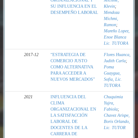
ORGANIZACIONAL Y
Michme,
SU INFLUENCIA EN EL
Klevin
;
DESEMPEÑO LABORAL
Mendoza
Michmi,
Ramon
;
Mareño Lopez,
Enoe Blanca
Lic. TUTORA
2017-12
“ESTRATEGIA DE
Flores Huanca,
COMERCIO JUSTO
Judith Carla
;
COMO ALTERNATIVA
Poma
PARA ACCEDER A
Guaygua,
NUEVOS MERCADOS”
Sofia, Lic.
TUTORA
2021
INFLUENCIA DEL
Chuquimia
CLIMA
Yujra,
ORGANIZACIONAL EN
Fabiola
;
LA SATISFACCIÓN
Chavez Arispe,
LABORAL DE
Boris Orlando,
DOCENTES DE LA
Lic. TUTOR
CARRERA DE