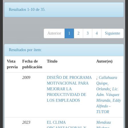
Resultados 1-10 de 35.
Anterior
1
2
3
4
Siguiente
Resultados por ítem:
Vista
Fecha de
Título
Autor(es)
previa
publicación
2009
DISEÑO DE PROGRAMA
;
Callahuara
MOTIVACIONAL PARA
Quispe,
MEJORAR LA
Orlando
;
Lic.
PRODUCTIVIDAD DE
Adm. Vásquez
LOS EMPLEADOS
Miranda, Eddy
Alfredo -
TUTOR
2023
EL CLIMA
Mendoza