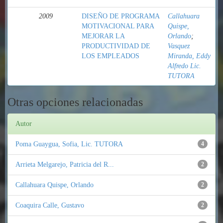
2009
DISEÑO DE PROGRAMA
Callahuara
MOTIVACIONAL PARA
Quispe,
MEJORAR LA
Orlando
;
PRODUCTIVIDAD DE
Vasquez
LOS EMPLEADOS
Miranda, Eddy
Alfredo Lic.
TUTORA
Otras opciones relacionadas
Autor
Poma Guaygua, Sofia, Lic. TUTORA
4
Arrieta Melgarejo, Patricia del R...
2
Callahuara Quispe, Orlando
2
Coaquira Calle, Gustavo
2