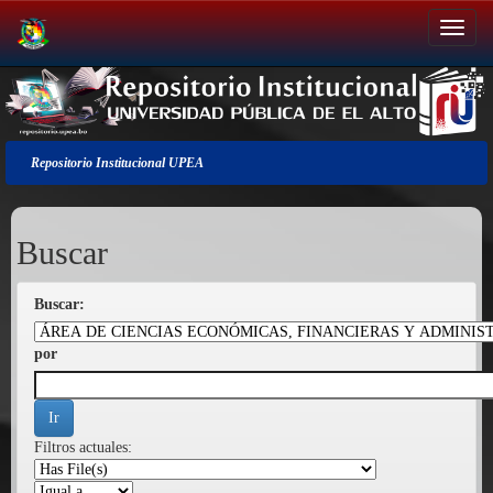
Salir
de
la
navegación
Repositorio Institucional UPEA
Buscar
Buscar:
por
Filtros actuales: