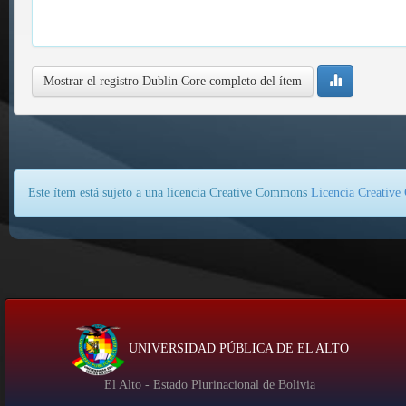
Mostrar el registro Dublin Core completo del ítem
Este ítem está sujeto a una licencia Creative Commons
Licencia Creativ
UNIVERSIDAD PÚBLICA DE EL ALTO
El Alto - Estado Plurinacional de Bolivia