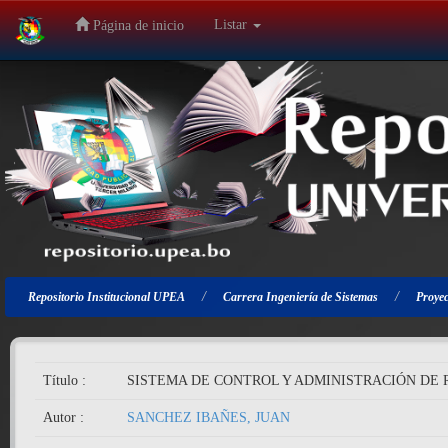
Listar
Página de inicio
Salir
de
la
navegación
Repositorio Institucional UPEA
Carrera Ingeniería de Sistemas
Proyec
Título :
SISTEMA DE CONTROL Y ADMINISTRACIÓN DE
Autor :
SANCHEZ IBAÑES, JUAN