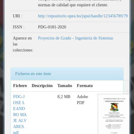
normas de calidad que requiere el cliente.
URI :
http://repositorio.upea.bo/jspui/handle/123456789/79
ISSN :
PDG-0181-2020
Aparece en
Proyectos de Grado - Ingeniería de Sistemas
las
colecciones:
Ficheros en este ítem:
Fichero
Descripción
Tamaño
Formato
PDG-J
8,2 MB
Adobe
OSE L
PDF
EAND
RO MA
JE ALV
ARES.
pdf