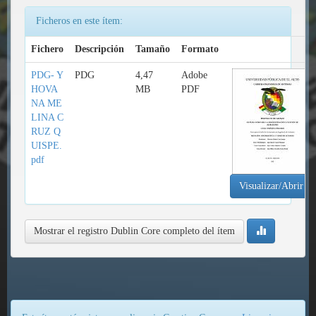
Ficheros en este ítem:
Fichero
Descripción
Tamaño
Formato
PDG- Y
PDG
4,47
Adobe
HOVA
MB
PDF
NA ME
LINA C
RUZ Q
UISPE.
pdf
Visualizar/Abrir
Mostrar el registro Dublin Core completo del ítem